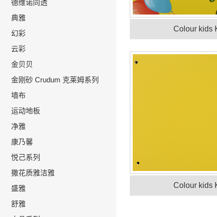
德维诺同透
>
典雅
>
Colour kids
幻彩
>
云彩
>
金贝贝
>
金刚砂 Crudum 克莱姆系列
>
墙布
>
运动地板
>
净雅
>
康乃馨
>
悦己系列
>
撒花质雅洁雅
>
Colour kids
盛雅
>
舒雅
>