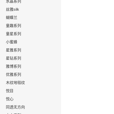
水晶系列
>
丝雅silk
>
蝴蝶兰
>
童趣系列
>
童星系列
>
小蜜蜂
>
星雅系列
>
星钻系列
>
雅博系列
>
优雅系列
>
木纹地毯纹
>
悦目
>
悦心
>
同透无方向
>