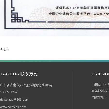
业证书
NTACT US 联系方式
FRIEND
山东幼儿园
山东省济南市天桥区小清河北路188号
东塑胶地板
3805312691
同透地板
|
eweinuo@163.com
ww.dwnsjdb.com