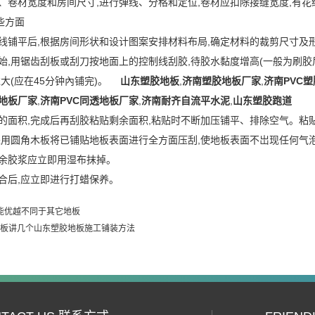
求、卷材宽度和房间尺寸,进行弹线、分格和定位,卷材应扣除接缝宽度,有
意哪些方面
控制线铺平后,根据房间形状和设计图案安排材料布局,确定材料的裁剪尺寸
开始,用锯齿刮板或刮刀按地面上的控制线刮胶,待胶水黏度增高(一般为刷胶
过大(应在45分钟內铺完)。
山东塑胶地板
,
济南塑胶地板厂家
,
济南PVC
透地板厂家
,
济南PVC同透地板厂家
,
济南耐齐自流平水泥
,
山东塑胶跑道
刮胶的面积,完成后再刮胶粘贴剩余面积,粘贴时不断加压铺平、排除空气
,采用圆角木板将已铺贴地板表面进行全方面压刮,使地板表面不岀现任何气
,多余胶浆应立即用湿布抹掉。
粘合后,应立即进行打蜡保养。
性能优越不同于其它地板
地板讲几个山东塑胶地板施工铺装方法