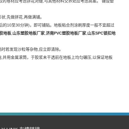
花纹的卷材应考虑拼花对缝,与其他材料交界处应考虑高差。 铺设塑
及形状,先做拼花,再做满铺。
后的10至30分钟)，即可铺贴。地板粘合剂涂刷厚度一般不宜超过
塑胶地板
,
山东塑胶地板厂家
,
济南PVC塑胶地板厂家
,
山东SPC锁扣地
。粘贴时若发现沙粒等杂物,应立即清除。
泡,并用金属滚筒，于胶浆未干透前在地板上均匀碾压,以保证地板