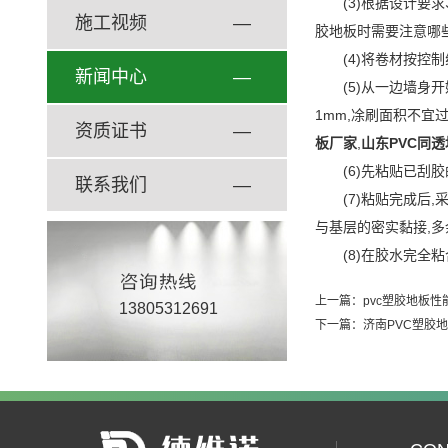
(3)根据设计要
施工视频
—
胶地板时需要注
(4)将卷材按
新闻中心
—
(5)从一边墙身
1mm,凃刷面积不宜
资质证书
—
板厂家
,
山东PVC同
(6)先粘贴已
联系我们
—
(7)粘贴完成后
与基层的密实黏接
(8)在胶水完全
上一篇：
pvc塑胶地板
13805312691
下一篇：
济南PVC塑胶